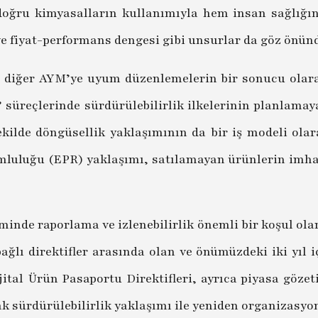
 doğru kimyasalların kullanımıyla hem insan sağlığ
 ve fiyat-performans dengesi gibi unsurlar da göz önü
li diğer AYM’ye uyum düzenlemelerin bir sonucu olar
m” süreçlerinde sürdürülebilirlik ilkelerinin planlama
kilde döngüsellik yaklaşımının da bir iş modeli ol
umluluğu (EPR) yaklaşımı, satılamayan ürünlerin imh
inde raporlama ve izlenebilirlik önemli bir koşul ola
lı direktifler arasında olan ve önümüzdeki iki yıl 
ital Ürün Pasaportu Direktifleri, ayrıca piyasa gözeti
rak sürdürülebilirlik yaklaşımı ile yeniden organizas