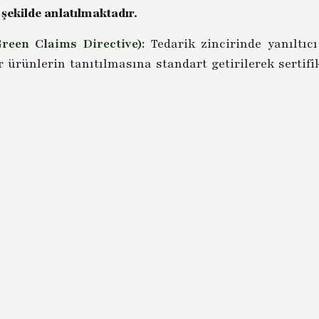
 şekilde anlatılmaktadır.
Green Claims Directive):
Tedarik zincirinde yanıltıcı
 ürünlerin tanıtılmasına standart getirilerek sertif
2 Mart 2023 tarihinde yayımlanan Direktif, halen müz
k ve kurumsal olarak tedarikçilerden talep edilen sert
örülmektedir. Doğrulanabilir ve şeffaf bilgi sunulmas
inciri kurmada kilit bir rol oynayacaktır. Yeşil Etiketl
et eden, ancak konuya etiket boyutu ile yaklaşan bir d
l önsöz sayfasına dönmek için
Sürdürülebilir Tedarik Zinciri 