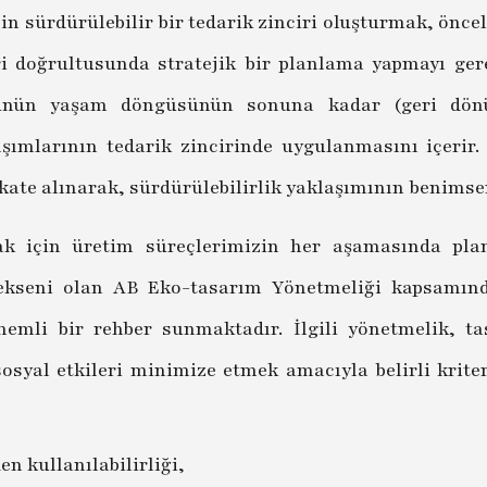
in sürdürülebilir bir tedarik zinciri oluşturmak, önc
ri doğrultusunda stratejik bir planlama yapmayı gere
ünün yaşam döngüsünün sonuna kadar (geri dönü
laşımlarının tedarik zincirinde uygulanmasını içerir.
dikkate alınarak, sürdürülebilirlik yaklaşımının beni
mak için üretim süreçlerimizin her aşamasında pl
 ekseni olan AB Eko-tasarım Yönetmeliği kapsamında
nemli bir rehber sunmaktadır. İlgili yönetmelik, t
sosyal etkileri minimize etmek amacıyla belirli krit
en kullanılabilirliği,