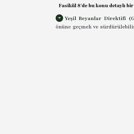
Fasikül 8’de bu konu detaylı bir
Yeşil Beyanlar Direktifi (
önüne geçmek ve sürdürülebilir
ile AB Komisyonu tarafından 2
girmesiyle birlikte ürüne yöneli
ilkeleri yansıtıyor olması öng
direktifin sağlıklı bir tedarik z
Directive), benzer amaçlara hizm
Ana Sayfaya dönmek için tıklayınız
Fasikü