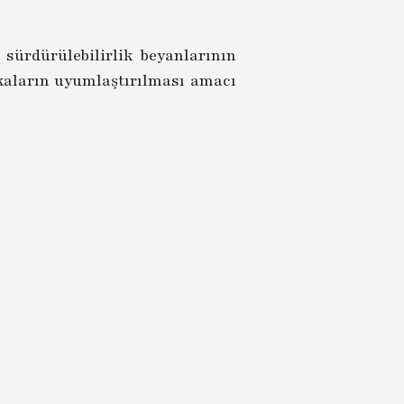
 sürdürülebilirlik beyanlarının
ikaların uyumlaştırılması amacı
akere aşamasındadır. Yürürlüğe
ifikaların içeriğine göre belirli
ı, standartlaştırma ve denetim,
eme Direktifi ise (Green Labelling
iğer direktiftir.
Geliştirme
Hammadde ve Dış Ürün-Hizmet