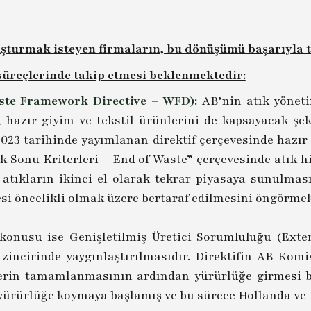
luşturmak isteyen firmaların, bu dönüşümü başarıyla
 süreçlerinde takip etmesi beklenmektedir:
aste Framework Directive – WFD):
AB’nin atık yönet
f, hazır giyim ve tekstil ürünlerini de kapsayacak şe
3 tarihinde yayımlanan direktif çerçevesinde hazır g
k Sonu Kriterleri – End of Waste” çerçevesinde atık hi
 atıkların ikinci el olarak tekrar piyasaya sunulma
si öncelikli olmak üzere bertaraf edilmesini öngörmek
n konusu ise Genişletilmiş Üretici Sorumluluğu (Exte
zincirinde yaygınlaştırılmasıdır. Direktifin AB Ko
erin tamamlanmasının ardından yürürlüğe girmesi be
yürürlüğe koymaya başlamış ve bu sürece Hollanda ve 