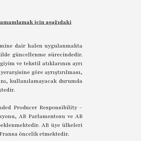
 tamamlamak için aşağıdaki
imine dair halen uygulanmakta
kilde güncellenme sürecindedir.
iyim ve tekstil atıklarının ayrı
yerarşisine göre ayrıştırılması,
sını, kullanılamayacak durumda
tedir.
nded Producer Responsibility –
misyonu, AB Parlamentosu ve AB
klenmektedir. AB üye ülkeleri
Fransa öncelik etmektedir.