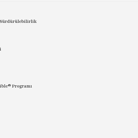
 Sürdürülebilirlik
i
sible® Programı