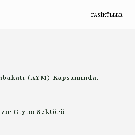
FASİKÜLLER
tabakatı (AYM) Kapsamında;
azır Giyim Sektörü