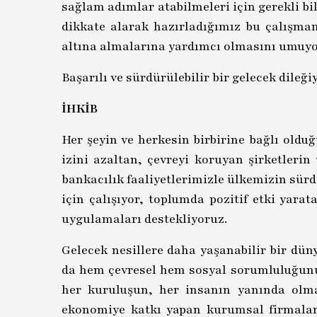
sağlam adımlar atabilmeleri için gerekli bi
dikkate alarak hazırladığımız bu çalışman
altına almalarına yardımcı olmasını umuyo
Başarılı ve sürdürülebilir bir gelecek dileğiy
İHKİB
Her şeyin ve herkesin birbirine bağlı old
izini azaltan, çevreyi koruyan şirketleri
bankacılık faaliyetlerimizle ülkemizin sürd
için çalışıyor, toplumda pozitif etki yar
uygulamaları destekliyoruz.
Gelecek nesillere daha yaşanabilir bir dü
da hem çevresel hem sosyal sorumluluğunu y
her kuruluşun, her insanın yanında olmay
ekonomiye katkı yapan kurumsal firmalara