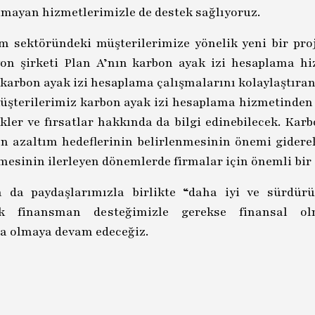
olmayan hizmetlerimizle de destek sağlıyoruz.
 sektöründeki müşterilerimize yönelik yeni bir pro
yon şirketi Plan A’nın karbon ayak izi hesaplama hi
 karbon ayak izi hesaplama çalışmalarını kolaylaştıran
müşterilerimiz karbon ayak izi hesaplama hizmetinden 
kler ve fırsatlar hakkında da bilgi edinebilecek. Kar
on azaltım hedeflerinin belirlenmesinin önemi gider
lmesinin ilerleyen dönemlerde firmalar için önemli bir
a paydaşlarımızla birlikte “daha iyi ve sürdürül
ek finansman desteğimizle gerekse finansal olm
da olmaya devam edeceğiz.