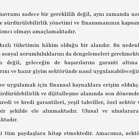
avramı sadece bir gereklilik değil, aynı zamanda uzu
nde sürdürülebilirlik yönetimi ve finansmanının kapsa
ımcı olmayı amaçlamaktadır.
hızlı tüketimin hâkim olduğu bir alandır. Bu neden
e sosyal sorumluluklarını da dengelemeleri gerekmekted
n değil, geleceğin de başarılarını garanti altın
rını ve hazır giyim sektöründe nasıl uygulanabileceği
ek ve uygulamak için finansal kaynaklara erişim oldukç
rdürülebilirlik ve dijitalleşme alanında son dönemde
kredi ve kredi garantileri, yeşil tahviller, özel sektö
ir şekilde ele alınmaktadır. Ulusal ve uluslarara
ktadır.
i tüm paydaşlara hitap etmektedir. Amacımız, sektö