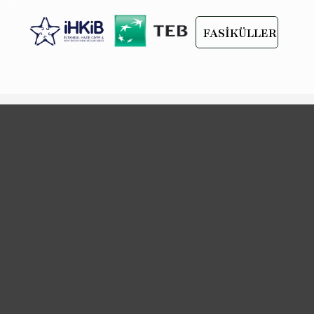
scroll
FASİKÜLLER