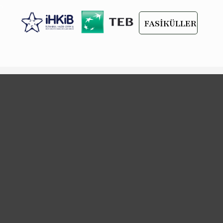
scroll
FASİKÜLLER