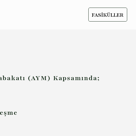
FASİKÜLLER
tabakatı (AYM) Kapsamında;
leşme