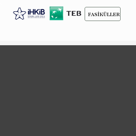
scroll
FASİKÜLLER