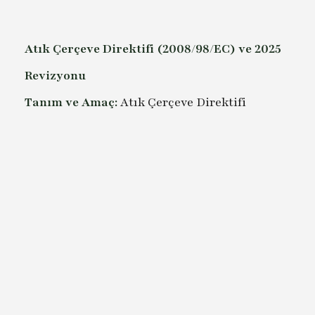
Atık Çerçeve Direktifi (2008/98/EC) ve 2025
Revizyonu
Tanım ve Amaç:
Atık Çerçeve Direktifi
(2008/98/EC), Avrupa Birliği'nin atık
yönetimine ilişkin temel yasal
düzenlemesidir. Direktif, atıkların çevreye ve
insan sağlığına zarar vermesini önlemek,
kaynak kullanımını verimli hale getirmek ve
döngüsel ekonomiye geçişi desteklemek
amacıyla 2008 yılında yürürlüğe girmiştir. Bu